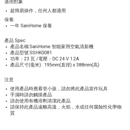
適用對象
超簡易操作，任何人都適用
保養:
一年 SaniHome 保養
產品 Spec:
產品名稱:SaniHome 智能家用空氣清新機
產品型號:SSHK0081
功率：23 瓦 /電壓：DC 24 V 1.2A
產品尺寸(毫米) : 195mm(直徑) x 388mm(高)
注意
使用產品時應看管小孩，請勿將此產品當作玩具
手濕時請勿觸摸產品
請勿使用有機溶劑清潔此產品
請保持此產品遠離高溫，火焰，水或任何腐蝕性化學物
質