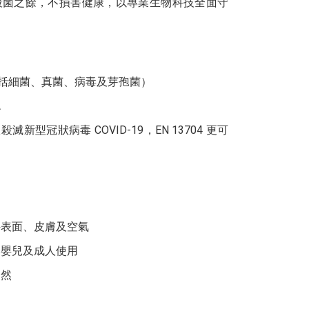
殺菌之餘，不損害健康，以專業生物科技全面守
% (包括細菌、真菌、病毒及芽孢菌）
A
效殺滅新型冠狀病毒 COVID-19，EN 13704 更可
物
件表面、皮膚及空氣
合嬰兒及成人使用
自然