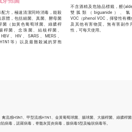
滅芽孢菌
不含酒精及危險品標籤，醛(aldeh
毒配方，極速清潔同時消毒，能殺
雙胍類（biguanide）、
病原體，包括細菌、真菌、酵母菌
VOC（phenol VOC，揮發性有
桿菌（如黃色葡萄球菌、綠膿桿
及其他有害物質。無有害副作
腸桿菌、念珠菌、結核桿菌、
性，可每天使用。
、HBV、HIV、SARS、MERS、
、H1N1等）以及最難殺滅的芽孢
RS、禽流感H5N1、甲型流感H1N1、金黃葡萄球菌、腸球菌、大腸桿菌、綠膿
缺陷病毒，諾羅病毒，脊髓灰質炎病毒，腺病毒5型及輪狀病毒等。