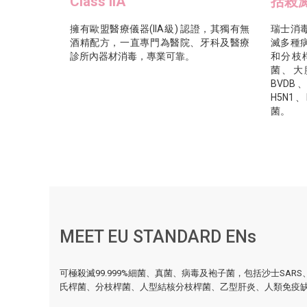
Class IIA
括殺
擁有歐盟醫療儀器(IIA級) 認證，其獨有無
瑞士消
酒精配方，一直專門為醫院、牙科及醫療
滅多種
診所內器材消毒，專業可靠。
和分枝
菌、大
BVDB
H5N1
菌。
MEET EU STANDARD ENs
可極殺滅99.999%細菌、真菌、病毒及袍子菌，包括沙士SA
氏桿菌、分枝桿菌、人型結核分枝桿菌、乙型肝炎、人類免疫