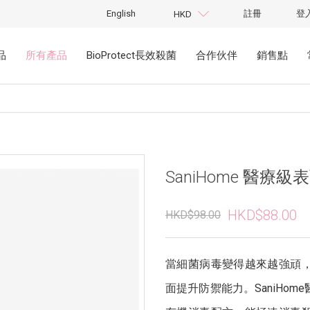
English
註冊
登
HKD
品
所有產品
BioProtect長效殺菌
合作伙伴
銷售點
SaniHome 醫療
HKD$88.00
HKD$98.00
當細菌病毒變得越來越強頑
面提升防禦能力。SaniHo