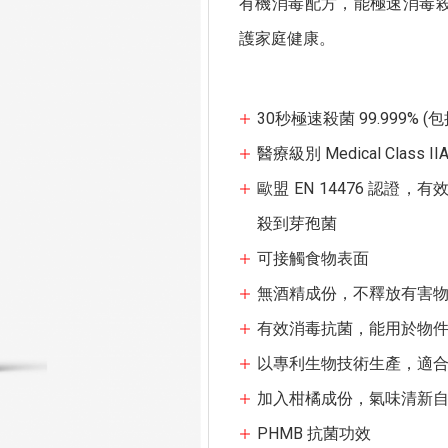
有機消毒配方，能極速消毒
護家庭健康。
30秒極速殺菌 99.999
醫療級別 Medical Class II
歐盟 EN 14476 認證，有
殺到芽孢菌
可接觸食物表面
無酒精成份，不釋放有害
有效消毒抗菌，能用於物
以專利生物技術生產，適
加入柑橘成份，氣味清新
PHMB 抗菌功效