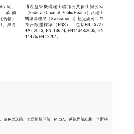
yde)、
通過監管機構瑞士聯邦公共衞生辦公室
氯、苯酚
（Federal Office of Public Health）及瑞士
機化合物）
醫藥管理局（Swissmedic）檢定認可，並
用、無毒
符合歐盟標準（ENS），包括EN 13727
+A1:2013, EN 13624, EN14348;2005, EN
14476, EN 13704。
桿菌、白色念珠菌、表面葡萄球菌、MRSA、芽袍桿菌細胞、李斯特