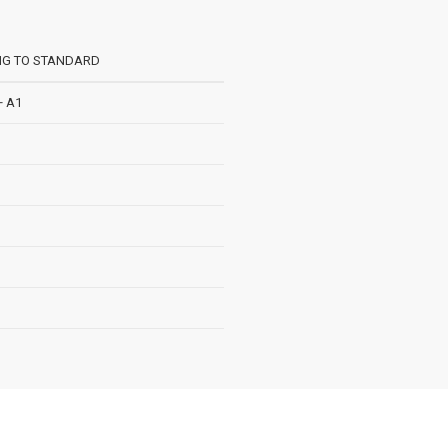
NG TO STANDARD
+ A1