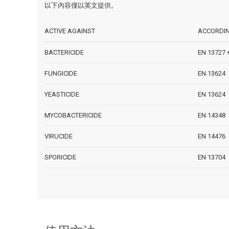
以下內容僅以英文提供。
ACTIVE AGAINST
ACCORDI
BACTERICIDE
EN 13727 
FUNGICIDE
EN 13624
YEASTICIDE
EN 13624
MYCOBACTERICIDE
EN 14348
VIRUCIDE
EN 14476
SPORICIDE
EN 13704