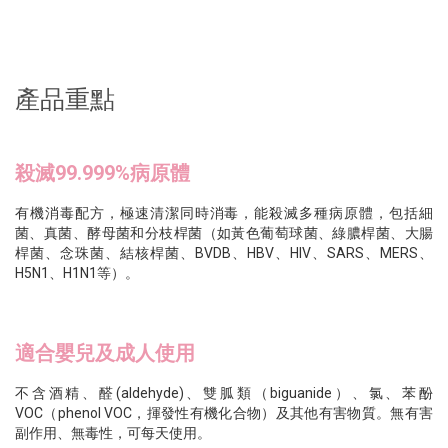
產品重點
殺滅99.999%病原體
有機消毒配方，極速清潔同時消毒，能殺滅多種病原體，包括細
菌、真菌、酵母菌和分枝桿菌（如黃色葡萄球菌、綠膿桿菌、大腸
桿菌、念珠菌、結核桿菌、BVDB、HBV、HIV、SARS、MERS、
H5N1、H1N1等）。
適合嬰兒及成人使用
不含酒精、醛(aldehyde)、雙胍類（biguanide）、氯、苯酚
VOC（phenol VOC，揮發性有機化合物）及其他有害物質。無有害
副作用、無毒性，可每天使用。