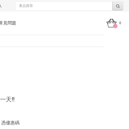
入
常見問題
0
一天‼️
日，憑優惠碼