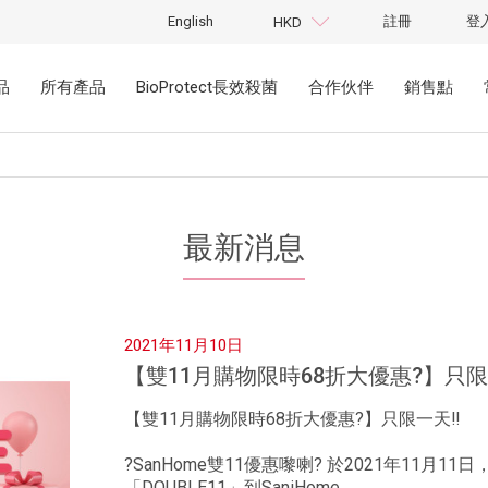
English
註冊
登
HKD
品
所有產品
BioProtect長效殺菌
合作伙伴
銷售點
最新消息
2021年11月10日
【雙11月購物限時68折大優惠?】只限
【雙11月購物限時68折大優惠?】只限一天‼️
?SanHome雙11優惠嚟喇? 於2021年11月11
「DOUBLE11」到SaniHome......