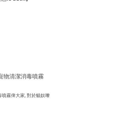
d 環保寵物清潔消毒噴霧
消毒噴霧俾大家, 對於貓奴嚟