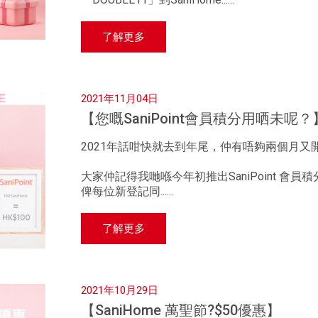
了解更多
2021年11月04日
【您嘅SaniPoint會員積分用哂未呢？
2021年話咁快就去到年尾，仲有唔夠兩個月又
大家仲記得我哋喺今年初推出SaniPoint 會員積
俾每位新登記同......
了解更多
2021年10月29日
【SaniHome 萬聖節?$50優惠】