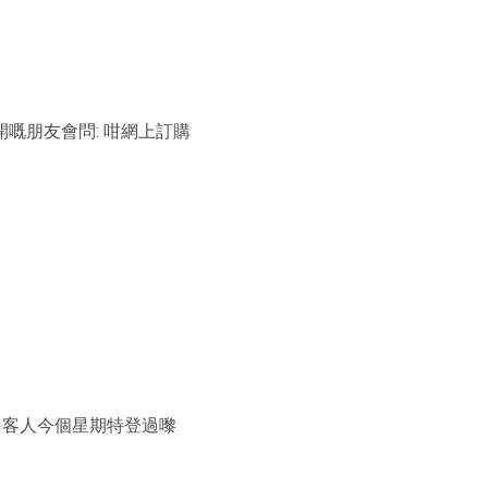
訂購開嘅朋友會問: 咁網上訂購
多客人今個星期特登過嚟