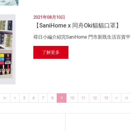
2021年08月10日
【SaniHome x 同舟Oki貓貓口罩】
尋日小編介紹完SaniHome 門市新既生活百貨平台 S Col
了解更多
|<
<
5
6
7
8
9
10
11
12
13
>
>|