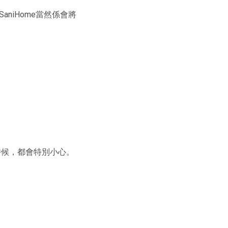
 SaniHome當然係會將
時候，都會特別小心。