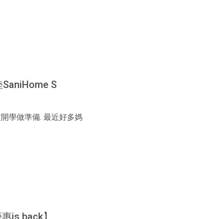
aniHome S
開學做準備. 最近好多媽
is back】