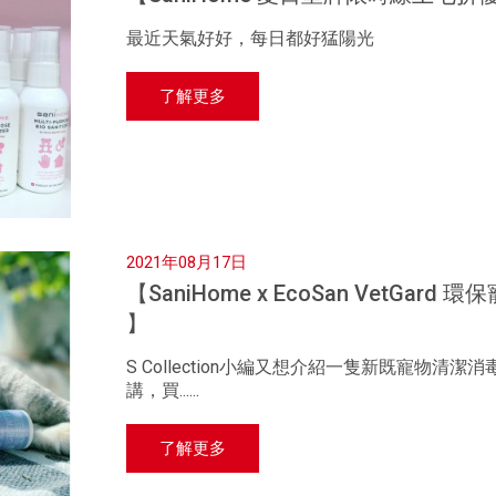
最近天氣好好，每日都好猛陽光
了解更多
2021年08月17日
【SaniHome x EcoSan VetGar
】
S Collection小編又想介紹一隻新既寵物清潔
講，買......
了解更多