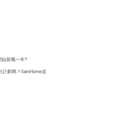
】
開始新嘅一年?
分計劃嗎？SaniHome送