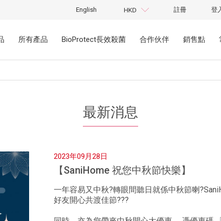
English
註冊
登
HKD
品
所有產品
BioProtect長效殺菌
合作伙伴
銷售點
最新消息
2023年09月28日
【SaniHome 祝您中秋節快樂】
一年容易又中秋?轉眼間聽日就係中秋節喇?San
好友開心共渡佳節???
同時，亦為您帶來中秋開心大優惠， 憑優惠碼 「 MO