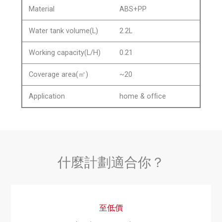
Material
ABS+PP
Water tank volume(L)
2.2L
Working capacity(L/H)
0.21
Coverage area(㎡)
~20
Application
home & ofﬁce
什麼計劃適合你？
至低價