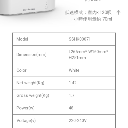
低速模式：
室內
<120呎，
半
小時使用量
約 70ml
Model
SSHK00071
L265mm* W160mm*
Dimension(mm)
H251mm
Color
White
Net weight(Kg)
1.42
Gross weight(Kg)
1.7
Power(w)
48
Voltage(v)
220-240V