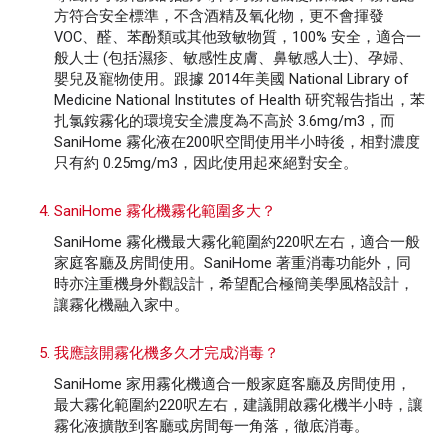
方符合安全標準，不含酒精及氧化物，更不會揮發
VOC、醛、苯酚類或其他致敏物質，100% 安全，適合一
般人士 (包括濕疹、敏感性皮膚、鼻敏感人士)、孕婦、
嬰兒及寵物使用。跟據 2014年美國 National Library of
Medicine National Institutes of Health 研究報告指出，苯
扎氯銨霧化的環境安全濃度為不高於 3.6mg/m3，而
SaniHome 霧化液在200呎空間使用半小時後，相對濃度
只有約 0.25mg/m3，因此使用起來絕對安全。
SaniHome 霧化機霧化範圍多大？
SaniHome 霧化機最大霧化範圍約220呎左右，適合一般
家庭客廳及房間使用。SaniHome 著重消毒功能外，同
時亦注重機身外觀設計，希望配合極簡美學風格設計，
讓霧化機融入家中。
我應該開霧化機多久才完成消毒？
SaniHome 家用霧化機適合一般家庭客廳及房間使用，
最大霧化範圍約220呎左右，建議開啟霧化機半小時，讓
霧化液擴散到客廳或房間每一角落，徹底消毒。