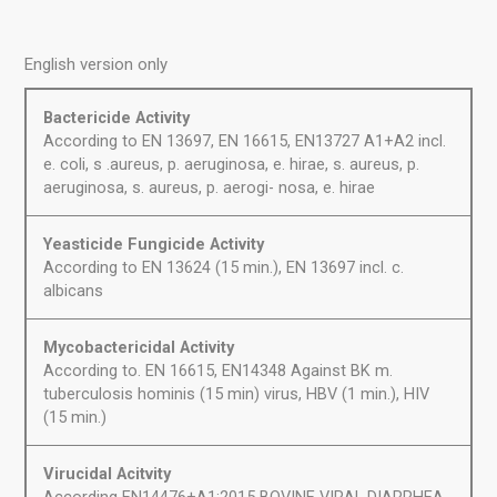
English version only
Bactericide Activity
According to EN 13697, EN 16615, EN13727 A1+A2 incl.
e. coli, s .aureus, p. aeruginosa, e. hirae, s. aureus, p.
aeruginosa, s. aureus, p. aerogi- nosa, e. hirae
Yeasticide Fungicide Activity
According to EN 13624 (15 min.), EN 13697 incl. c.
albicans
Mycobactericidal Activity
According to. EN 16615, EN14348 Against BK m.
tuberculosis hominis (15 min) virus, HBV (1 min.), HIV
(15 min.)
Virucidal Acitvity
According EN14476+A1:2015 BOVINE VIRAL DIARRHEA