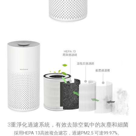
3重淨化過濾系統，有效去除空氣中的灰塵和細菌
採用HEPA 13高效複合濾芯，過濾PM2.5 可達99.97%。