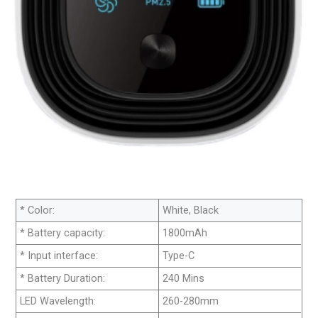
* Color:
White, Black
* Battery capacity:
1800mAh
* Input interface:
Type-C
* Battery Duration:
240 Mins
LED Wavelength:
260-280mm