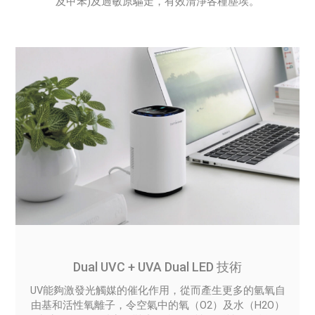
及甲苯)及過敏原驅走，有效清淨各種塵埃。
Dual UVC + UVA Dual LED 技術
UV能夠激發光觸媒的催化作用，從而產生更多的氫氧自
由基和活性氧離子，令空氣中的氧（O2）及水（H2O）