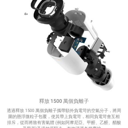
釋放 1500 萬個負離⼦
透過釋放 1500 萬個負離子攜帶額外負電苛的空氣分子，將周
圍的懸浮微粒子包覆，使其帶上負電苛，相同負電苛會互相
排斥，從而將致有害氣體 (例如阿摩尼亞、甲醛、乙醛、醋酸