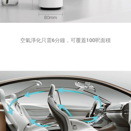
空氣淨化只需6分鐘，可覆蓋100呎面積