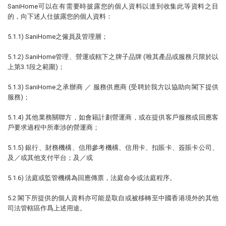
SaniHome可以在有需要時披露您的個人資料以達到收集此等資料之目
的，向下述人仕披露您的個人資料：
5.1.1) SaniHome之僱員及管理層；
5.1.2) SaniHome管理、營運或轄下之牌子品牌 (唯其產品或服務只限於以
上第3.1段之範圍)；
5.1.3) SaniHome之承辦商 ／ 服務供應商 (受聘於我方以協助向閣下提供
服務)；
5.1.4) 其他業務關聯方，如會籍計劃營運商，或在提供客戶服務或回應客
戶要求過程中所牽涉的營運商；
5.1.5) 銀行、財務機構、信用參考機構、信用卡、扣賬卡、簽賬卡公司、
及／或其他支付平台；及／或
5.1.6) 法庭或監管機構為回應傳票，法庭命令或法庭程序。
5.2 閣下所提供的個人資料亦可能是取自或被移轉至中國香港境外的其他
司法管轄區作爲上述用途。