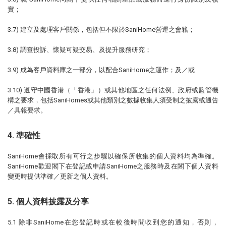
實；
3.7) 建立及處理客戶關係，包括但不限於SaniHome營運之會籍；
3.8) 調查投訴、懷疑可疑交易、及提升服務研究；
3.9) 成為客戶資料庫之一部分，以配合SaniHome之運作；及／或
3.10) 遵守中國香港（「香港」）或其他地區之任何法例、政府或監管機
構之要求，包括SaniHomes或其他類別之數據收集人須受制之披露或通告
／具報要求。
4. 準確性
SaniHome會採取所有可行之步驟以確保所收集的個人資料均為準確。
SaniHome歡迎閣下在登記或申請SaniHome之服務時及在閣下個人資料
變更時提供準確／更新之個人資料。
5. 個人資料披露及分享
5.1 除非SaniHome在您登記時或在較後時間收到您的通知，否則，