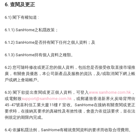
6. 查閱及更正
6.1) 閣下有權知道 :
6.1.1) SaniHome之私隱政策；
6.1.2) SaniHome是否持有閣下任何之個人資料；及
6.1.3) SaniHome持有個人資料之種類。
6.2) 您可隨時修改或更正您的個人資料，包括您是否接受收取直接市場推
廣，有關會員優惠，本公司新產品及服務的資訊，及/或取消閣下網上帳
戶或網上會籍帳戶。
6.3) 閣下欲提出查閱或更正個人資料，可登入
www.sanihome.com.hk
，
或電郵致
support@sanihome.com.hk
，或郵遞致香港新界火炭坳背灣街
45 -47號喜利佳工業大廈11樓 F 室收。SaniHome在接納有關查閱或更正
要求時，在接納其要求的真確性及有效性後，會盡力依從該要求，並在法
例規定的期限內完成。
6.4) 依據私隱法例，SaniHome有權就查閱資料的要求而收取合理費用。