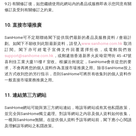
9.2) 有關修訂後，如您繼續使用此網站內的產品或服務即表示您同意有關
修訂及受到有關修訂之約束。
10. 直接市場推廣
SaniHome可不定期聯絡閣下提供我們最新的產品及服務資料 / 會籍計
劃。如閣下不願收到此類最新資料，請登入
www.sanihome.com.hk
取消
訂閱。閣下亦可經電子宣傳文件回覆選擇拒收，或電郵我們致
support@sanihome.com.hk
，或郵遞致香港新界火炭坳背灣街 45 -47號
喜利佳工業大廈11樓 F 室收。根據法例規定，SaniHome會依從您的要
求，不會再將您的個人資料作為直接市場推廣之用。除非SaniHome按上
述方式收到您的另行指示，否則SaniHome可將所有收集到的個人資料作
一般直接市場業務推廣之用。
11. 連結第三方網站
SaniHome網站可能與第三方網站連結，唯該等網站或有其他私隱政策，
並完全與SaniHome獨立處理。對該等網站之内容及個人資料如何收集，
一概與SaniHome無關。在提供個人資料予該等網站前，閣下應小心閱讀
及理解該等網站之私隱政策。