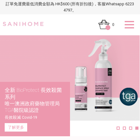
訂單免運費最低消費金額為 HK$600 (所有折扣後)，客服Whatsapp 6223
4797。
0
全新 BioProtect 長效殺菌
SaniPoint 現正隆重登場
系列
全球專業醫療品牌合作
同心抗疫優惠套裝
買滿每 $500 送您 50
唯一澳洲政府藥物管理局
研發自家消毒防護產品
瑞士進口
SaniPoint
TGA醫院級認證
生態科研守護家庭健康
有效殺滅 COVID-19
換取SaniHome 禮品或現金折扣
長效殺滅 Covid-19
了解更多
了解更多
了解更多
了解更多