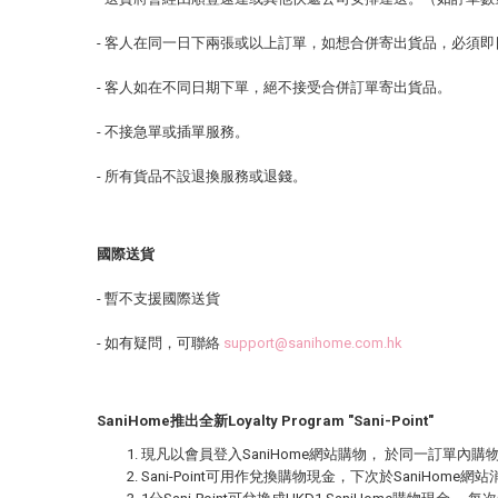
- 客人在同一日下兩張或以上訂單，如想合併寄出貨品，必須
- 客人如在不同日期下單，絕不接受合併訂單寄出貨品。
- 不接急單或插單服務。
- 所有貨品不設退換服務或退錢。
國際送貨
- 暫不支援國際送貨
- 如有疑問，可聯絡
support@sanihome.com.hk
SaniHome推出全新Loyalty Program "Sani-Point"
現凡以會員登入SaniHome網站購物， 於同一訂單內購物金額滿每
Sani-Point可用作兌換購物現金，下次於SaniHome