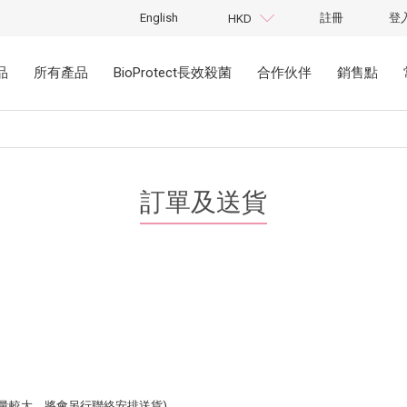
English
註冊
登
HKD
品
所有產品
BioProtect長效殺菌
合作伙伴
銷售點
訂單及送貨
量較大，將會另行聯絡安排送貨)