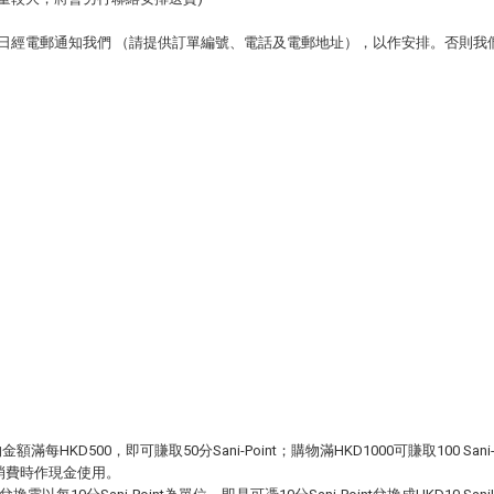
即日經電郵通知我們 （請提供訂單編號、電話及電郵地址），以作安排。否則
HKD500，即可賺取50分Sani-Point；購物滿HKD1000可賺取100 Sani
網站消費時作現金使用。