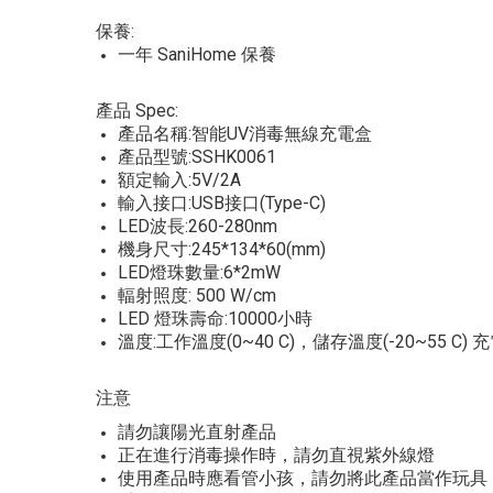
保養:
一年 SaniHome 保養
產品 Spec:
產品名稱:智能UV消毒無線充電盒
產品型號:SSHK0061
額定輸入:5V/2A
輸入接口:USB接口(Type-C)
LED波長:260-280nm
機身尺寸:245*134*60(mm)
LED燈珠數量:6*2mW
輻射照度: 500 W/cm
LED 燈珠壽命:10000小時
溫度:工作溫度(0~40 C)，儲存溫度(-20~55 C) 充
注意
請勿讓陽光直射產品
正在進行消毒操作時，請勿直視紫外線燈
使用產品時應看管小孩，請勿將此產品當作玩具