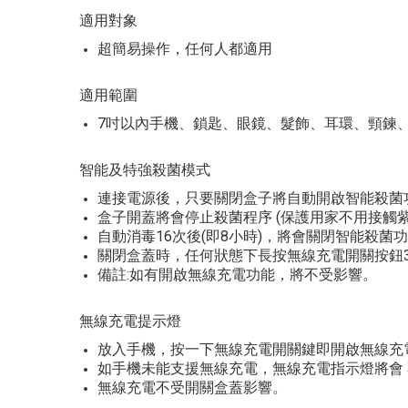
適用對象
超簡易操作，任何人都適用
適用範圍
7吋以內手機、鎖匙、眼鏡、髮飾、耳環、頸鍊、耳機、Powe
智能及特強殺菌模式
連接電源後，只要關閉盒子將自動開啟智能殺菌功能
盒子開蓋將會停止殺菌程序 (保護用家不用接觸
自動消毒16次後(即8小時)，將會關閉智能殺菌
關閉盒蓋時，任何狀態下長按無線充電開關按鈕3秒
備註:如有開啟無線充電功能，將不受影響。
無線充電提示燈
放入手機，按一下無線充電開關鍵即開啟無線充電 
如手機未能支援無線充電，無線充電指示燈將會
無線充電不受開關盒蓋影響。