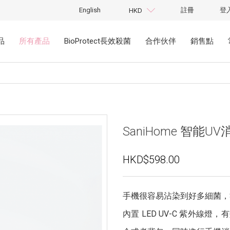
English
註冊
登
HKD
品
所有產品
BioProtect長效殺菌
合作伙伴
銷售點
SaniHome 智能
HKD$598.00
手機很容易沾染到好多細菌，S
內置 LED UV-C 紫外線燈