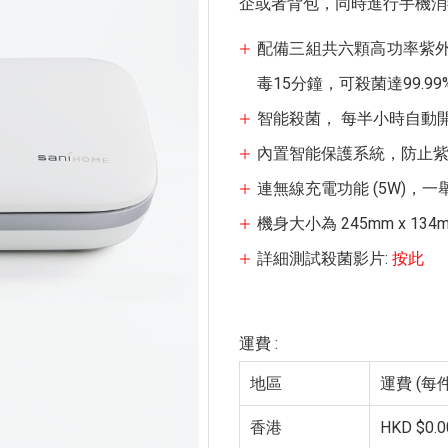
企或者背包，同時進行手機消
配備三組共六顆高功率紫外光
毒15分鐘，可殺菌達99.99
智能殺菌， 每半小時自動
內置智能保護系統，防止
連無線充電功能 (5W)，一
機身大小為 245mm x 134m
詳細測試殺菌影片:
按此
運費 :
地區
運費 (每件
香港
HKD $0.0