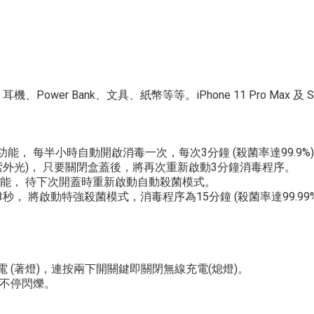
r Bank、文具、紙幣等等。iPhone 11 Pro Max 及 Sam
， 每半小時自動開啟消毒一次，每次3分鐘 (殺菌率達99.9%
紫外光)， 只要關閉盒蓋後，將再次重新啟動3分鐘消毒程序。
功能， 待下次開蓋時重新啟動自動殺菌模式。
， 將啟動特強殺菌模式，消毒程序為15分鐘 (殺菌率達99.99
(著燈)，連按兩下開關鍵即關閉無線充電(熄燈)。
 不停閃爍。