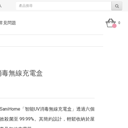
入
常見問題
0
UV消毒無線充電盒
aniHome「智能UV消毒無線充電盒」透過六個
，有效殺菌至 99.99%。其簡約設計，輕鬆收納於屋