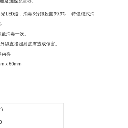
毒及無線充電器。
LED燈，消毒3分鐘殺菌99.9%， 特強模式消
%
開啟消毒一次。
紫外線直接照射皮膚造成傷害。
舉兩得
m x 60mm
)
0