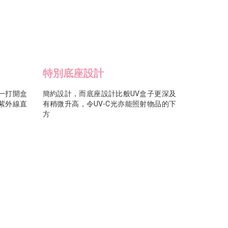
特別底座設計
一打開盒
簡約設計，而底座設計比般UV盒子更深及
紫外線直
有稍微升高，令UV-C光亦能照射物品的下
方