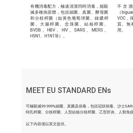
有機消毒配方，極速清潔同時消毒，能殺
不含酒精
滅多種病原體，包括細菌、真菌、酵母菌
（bigu
和分枝桿菌（如黃色葡萄球菌、綠膿桿
VOC
菌、大腸桿菌、念珠菌、結核桿菌、
質。無
BVDB、HBV、HIV、SARS、MERS、
用。
H5N1、H1N1等）。
MEET EU STANDARD ENs
可極殺滅99.999%細菌、真菌及病毒，包括冠狀病毒、沙士S
特氏桿菌、分枝桿菌、人型結核分枝桿菌、乙型肝炎、人類免
以下內容僅以英文提供。