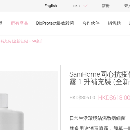
English
註冊
登
HKD
品
所有產品
BioProtect長效殺菌
合作伙伴
銷售點
補充裝 (全新包裝) + 50毫升
SaniHome同心抗
霧 1 升補充裝 (全新
HKD$618.0
HKD$806.00
日常生活環境沾滿致病細菌，難
牌多用途消毒噴霧，簡單一