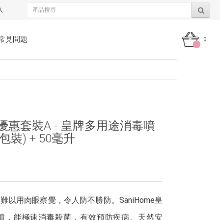
入
常見問題
0
疫優惠套裝A - 皇牌多用途消毒噴
包裝) + 50毫升
0
以用肉眼察覺，令人防不勝防。SaniHome皇
噴，能極速消毒殺菌，有效預防疾病。天然安