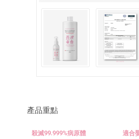
產品重點
殺滅99.999%病原體
適合