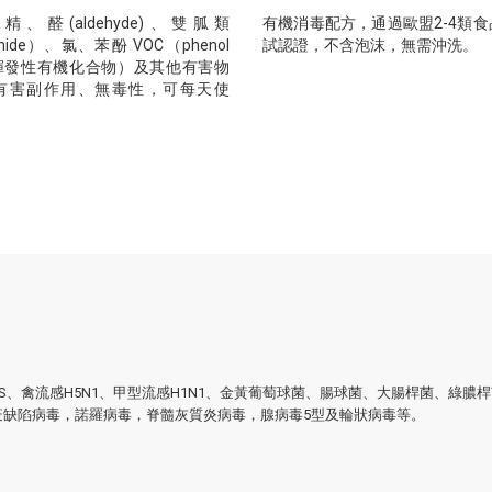
、醛(aldehyde)、雙胍類
有機消毒配方，通過歐盟2-4類
anide）、氯、苯酚 VOC（phenol
試認證，不含泡沫，無需沖洗。
，揮發性有機化合物）及其他有害物
有害副作用、無毒性，可每天使
ARS、禽流感H5N1、甲型流感H1N1、金黃葡萄球菌、腸球菌、大腸桿菌、綠
疫缺陷病毒，諾羅病毒，脊髓灰質炎病毒，腺病毒5型及輪狀病毒等。