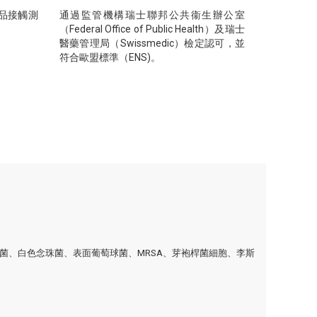
食品接觸測
通過監管機構瑞士聯邦公共衞生辦公室
（Federal Office of Public Health）及瑞士
醫藥管理局（Swissmedic）檢定認可，並
符合歐盟標準（ENS)。
膿桿菌、白色念珠菌、表面葡萄球菌、MRSA、芽袍桿菌細胞、李斯