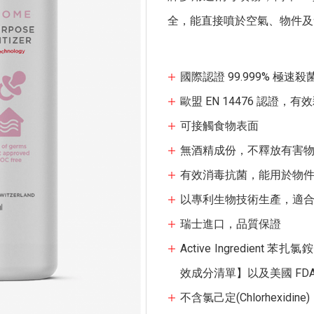
全，能直接噴於空氣、物件及
國際認證 99.999% 極
歐盟 EN 14476 認證，有
可接觸食物表面
無酒精成份，不釋放有害
有效消毒抗菌，能用於物
以專利生物技術生產，適
瑞士進口，品質保證
Active Ingredie
效成分清單】以及美國 FD
不含氯己定(Chlorhexidine)