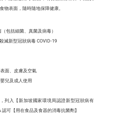
食物表面，隨時隨地保障健康。
速殺菌（包括細菌、真菌及病毒）
效殺滅新型冠狀病毒 COVID-19
物
件表面、皮膚及空氣
合嬰兒及成人使用
nt 苯扎氯銨，列入【新加坡國家環境局認證新型冠狀病有
A 認可【用在食品及食器的消毒抗菌劑】