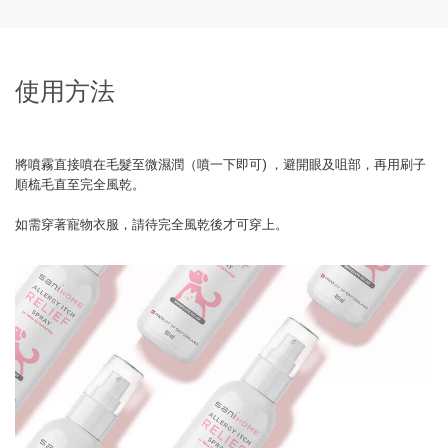
使用方法
將噴霧直接噴在毛髮至微濕潤（噴一下即可) ，避開眼及咀部，再用刷子
順梳毛直至完全風乾。
如需穿著寵物衣服，請待完全風乾後才可穿上。