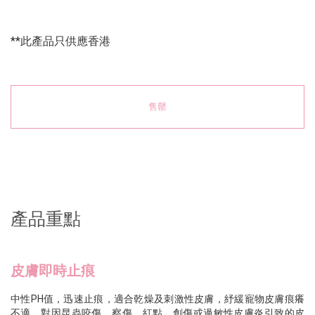
**此產品只供應香港
售罄
產品重點
皮膚即時止痕
中性PH值，迅速止痕，適合乾燥及刺激性皮膚，紓緩寵物皮膚痕癢
不適，對因昆蟲咬傷、察傷、紅點、創傷或過敏性皮膚炎引致的皮